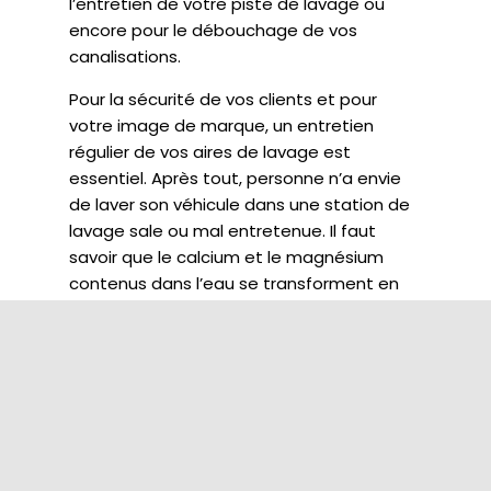
l’entretien de votre piste de lavage ou
encore pour le débouchage de vos
canalisations.
Pour la sécurité de vos clients et pour
votre image de marque, un entretien
régulier de vos aires de lavage est
essentiel. Après tout, personne n’a envie
de laver son véhicule dans une station de
lavage sale ou mal entretenue. Il faut
savoir que le calcium et le magnésium
contenus dans l’eau se transforment en
tartre sous l’effet de la chaleur. Ce tartre,
combiné à la pollution extérieure, se
dépose sur les portiques de lavage et les
noircit.
Eu égard à la sécurité, au fil des lavages,
des mousses se forment au sol et rendent
les pistes glissantes et dangereuses pour