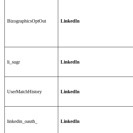
BizographicsOptOut
LinkedIn
li_sugr
LinkedIn
UserMatchHistory
LinkedIn
linkedin_oauth_
LinkedIn