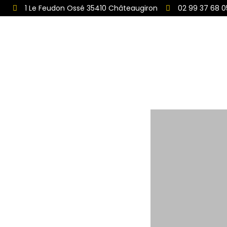
1 Le Feudon Ossé 35410 Châteaugiron
02 99 37 68 0