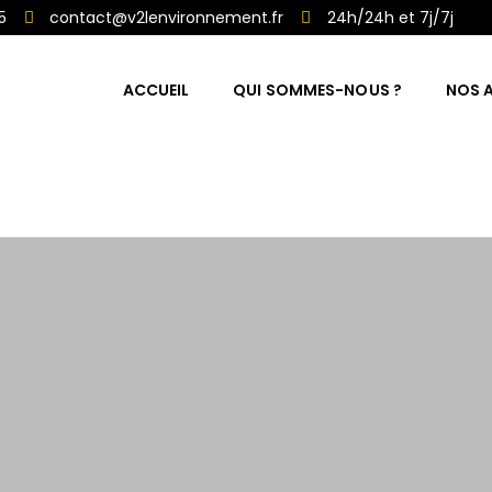
5
contact@v2lenvironnement.fr
24h/24h et 7j/7j
ACCUEIL
QUI SOMMES-NOUS ?
NOS A